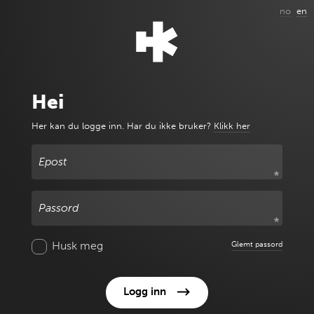
no
en
Hei
Her kan du logge inn.
Har du ikke bruker?
Klikk her
Epost
Passord
Husk meg
Glemt passord
Logg inn