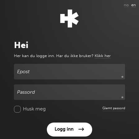
no
en
Hei
Her kan du logge inn.
Har du ikke bruker?
Klikk her
Epost
Passord
Husk meg
Glemt passord
Logg inn